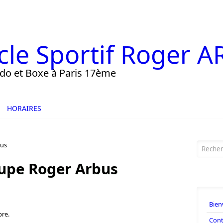
cle Sportif Roger 
ido et Boxe à Paris 17ème
HORAIRES
Formu
bus
upe Roger Arbus
Bien
bre.
Cont