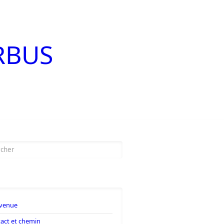
ARBUS
laire de recherche
venue
act et chemin