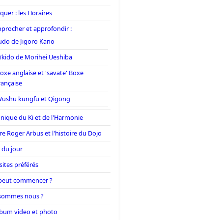
quer : les Horaires
procher et approfondir :
udo de Jigoro Kano
ïkido de Morihei Ueshiba
oxe anglaise et 'savate' Boxe
rançaise
ushu kungfu et Qigong
nique du Ki et de l'Harmonie
re Roger Arbus et l'histoire du Dojo
 du jour
sites préférés
peut commencer ?
sommes nous ?
bum video et photo