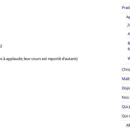
Prati
Ap
J
A
B
/2
f
W
s à applaudir, leur cours est reporté d'autant)
Chro
Maît
Dojo
Nos 
Qui 
Qui 
Al