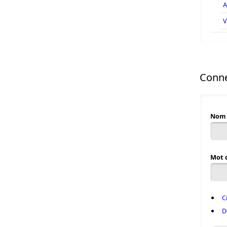
A
V
Conne
Nom 
Mot 
C
D