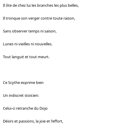
Il ôte de chez lui les branches les plus belles,
Il tronque son verger contre toute raison,
Sans observer temps ni saison,
Lunes ni vieilles ni nouvelles.
Tout languit et tout meurt.
Ce Scythe exprime bien
Un indiscret stoïcien:
Celui-ci retranche du Dojo
Désirs et passions, la joie et l'effort,