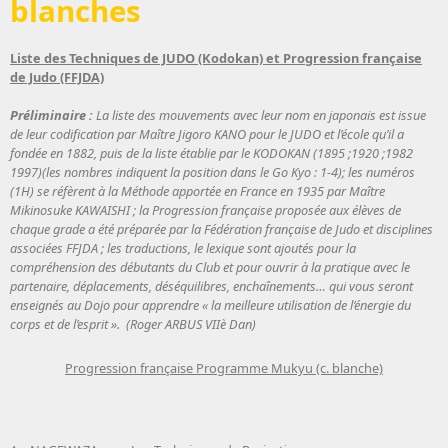
blanches
Liste des Techniques de JUDO (Kodokan) et Progression française
de Judo (FFJDA)
Préliminaire :
La liste des mouvements avec leur nom en japonais est issue
de leur codification par Maître Jigoro KANO pour le JUDO et l’école qu’il a
fondée en 1882, puis de la liste établie par le KODOKAN (1895 ;1920 ;1982
1997)(les nombres indiquent la position dans le Go Kyo : 1-4); les numéros
(1H) se réfèrent à la Méthode apportée en France en 1935 par Maître
Mikinosuke KAWAISHI ; la Progression française proposée aux élèves de
chaque grade a été préparée par la Fédération française de Judo et disciplines
associées FFJDA ; les traductions, le lexique sont ajoutés pour la
compréhension des débutants du Club et pour ouvrir à la pratique avec le
partenaire, déplacements, déséquilibres, enchaînements… qui vous seront
enseignés au Dojo pour apprendre « la meilleure utilisation de l’énergie du
corps et de l’esprit ». (Roger ARBUS VIIè Dan)
Progression française Programme Mukyu (c. blanche)