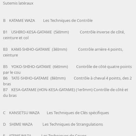
Sutemis latéraux
B KATAME WAZA Les Techniques de Contrôle
B1 USHIRO-KESA-GATAME (5èImm) Contrôle inverse de côté,
ceinture et col
B3 KAMI-SHIHO-GATAME (3èImm) Contrôle arrière 4 points,
ceinture
B5 YOKO-SHIHO-GATAME (6èImm) Contrôle de côté quatre points
par le cou
B6 TATE-SHIHO-GATAME (8èImm) Contrôle à cheval 4 points, des 2
bras
B7 KESA-GATAME (HON-KESA-GATAME) (1erImm) Contrôle de côté et
du bras
C KANSETSU WAZA Les Techniques de Clés spécifiques
D SHIME WAZA Les Techniques de Strangulations
E ATEMI WAZA Les Techniques de Coups